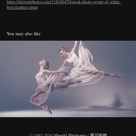
https://depositphotos.com/118106470/stock-photo-group-of-white-
bird-feathers.html
You may also like
Grounding
2020
Masaki Hirokawa
廣川政樹
© 1997-2026
/