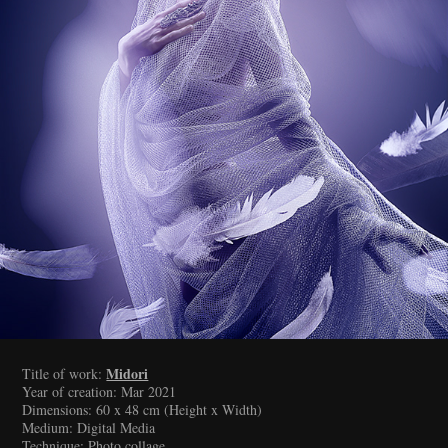
Midori
Title of work:
Year of creation: Mar 2021
Dimensions: 60 x 48 cm (Height x Width)
Medium: Digital Media
Technique: Photo collage