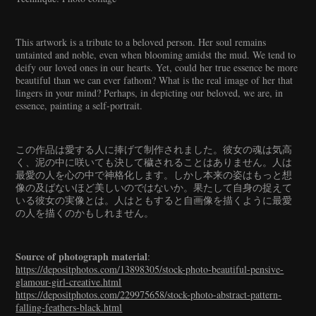
This artwork is a tribute to a beloved person. Her soul remains
untainted and noble, even when blooming amidst the mud. We tend to
deify our loved ones in our hearts. Yet, could her true essence be more
beautiful than we can ever fathom? What is the real image of her that
lingers in your mind? Perhaps, in depicting our beloved, we are, in
essence, painting a self-portrait.
この作品は愛する人に捧げて制作されました。彼女の魂は気高
く、泥の中に咲いても決して穢されることはありません。人は
最愛の人を心の中で神格化します。しかし本来の姿はもっと想
像の及ばないほど美しいのではないか。果たして自身の捉えて
いる彼女の実像とは。人はともすると自画像を描くように最愛
の人を描くのかもしれません。
Source of photograph material
:
https://depositphotos.com/13898305/stock-photo-beautiful-pensive-
glamour-girl-creative.html
https://depositphotos.com/229975658/stock-photo-abstract-pattern-
falling-feathers-black.html